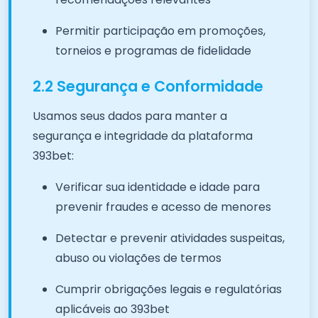
Permitir participação em promoções,
torneios e programas de fidelidade
2.2 Segurança e Conformidade
Usamos seus dados para manter a
segurança e integridade da plataforma
393bet:
Verificar sua identidade e idade para
prevenir fraudes e acesso de menores
Detectar e prevenir atividades suspeitas,
abuso ou violações de termos
Cumprir obrigações legais e regulatórias
aplicáveis ao 393bet