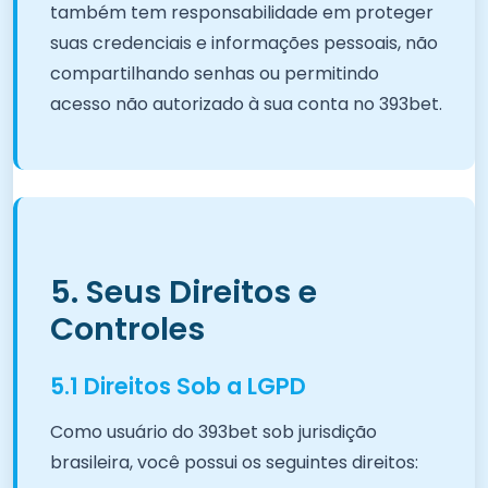
também tem responsabilidade em proteger
suas credenciais e informações pessoais, não
compartilhando senhas ou permitindo
acesso não autorizado à sua conta no 393bet.
5. Seus Direitos e
Controles
5.1 Direitos Sob a LGPD
Como usuário do 393bet sob jurisdição
brasileira, você possui os seguintes direitos: