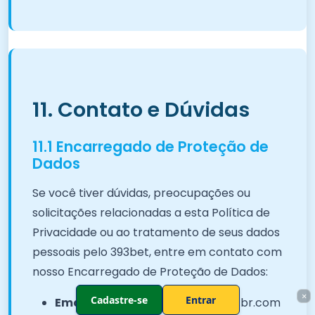
11. Contato e Dúvidas
11.1 Encarregado de Proteção de
Dados
Se você tiver dúvidas, preocupações ou
solicitações relacionadas a esta Política de
Privacidade ou ao tratamento de seus dados
pessoais pelo 393bet, entre em contato com
nosso Encarregado de Proteção de Dados:
×
Cadastre-se
Entrar
Email:
privacidade@393bet-app.br.com