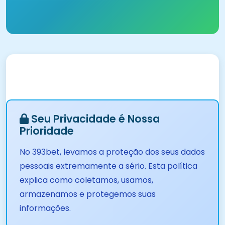
Seu Privacidade é Nossa
Prioridade
No 393bet, levamos a proteção dos seus dados
pessoais extremamente a sério. Esta política
explica como coletamos, usamos,
armazenamos e protegemos suas
informações.