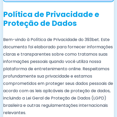
Política de Privacidade e
Proteção de Dados
Bem-vindo à Política de Privacidade do 393bet. Este
documento foi elaborado para fornecer informações
claras e transparentes sobre como tratamos suas
informações pessoais quando você utiliza nossa
plataforma de entretenimento online. Respeitamos
profundamente sua privacidade e estamos
comprometidos em proteger seus dados pessoais de
acordo com as leis aplicáveis de proteção de dados,
incluindo a Lei Geral de Proteção de Dados (LGPD)
brasileira e outras regulamentações internacionais
relevantes.