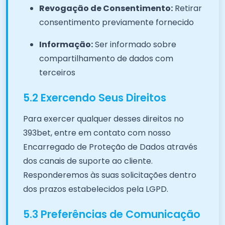
Revogação de Consentimento:
Retirar
consentimento previamente fornecido
Informação:
Ser informado sobre
compartilhamento de dados com
terceiros
5.2 Exercendo Seus Direitos
Para exercer qualquer desses direitos no
393bet, entre em contato com nosso
Encarregado de Proteção de Dados através
dos canais de suporte ao cliente.
Responderemos às suas solicitações dentro
dos prazos estabelecidos pela LGPD.
5.3 Preferências de Comunicação