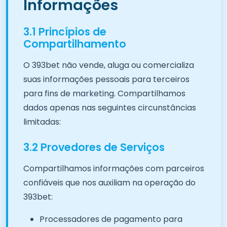
Informações
3.1 Princípios de
Compartilhamento
O 393bet não vende, aluga ou comercializa
suas informações pessoais para terceiros
para fins de marketing. Compartilhamos
dados apenas nas seguintes circunstâncias
limitadas:
3.2 Provedores de Serviços
Compartilhamos informações com parceiros
confiáveis que nos auxiliam na operação do
393bet:
Processadores de pagamento para