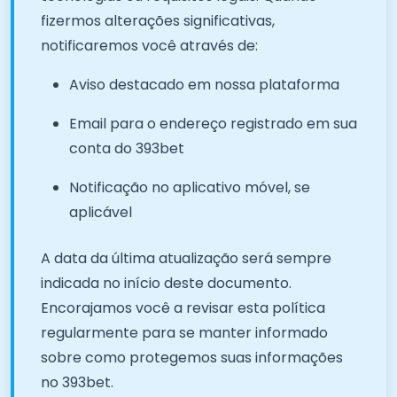
fizermos alterações significativas,
notificaremos você através de:
Aviso destacado em nossa plataforma
Email para o endereço registrado em sua
conta do 393bet
Notificação no aplicativo móvel, se
aplicável
A data da última atualização será sempre
indicada no início deste documento.
Encorajamos você a revisar esta política
regularmente para se manter informado
sobre como protegemos suas informações
no 393bet.