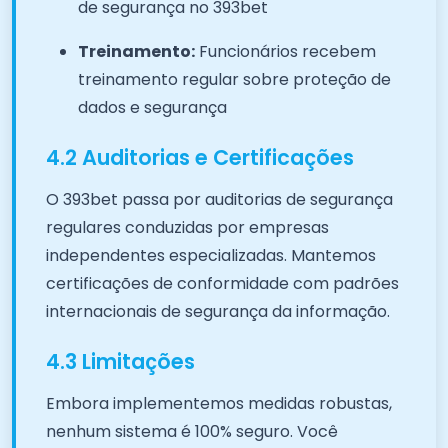
de segurança no 393bet
Treinamento:
Funcionários recebem
treinamento regular sobre proteção de
dados e segurança
4.2 Auditorias e Certificações
O 393bet passa por auditorias de segurança
regulares conduzidas por empresas
independentes especializadas. Mantemos
certificações de conformidade com padrões
internacionais de segurança da informação.
4.3 Limitações
Embora implementemos medidas robustas,
nenhum sistema é 100% seguro. Você