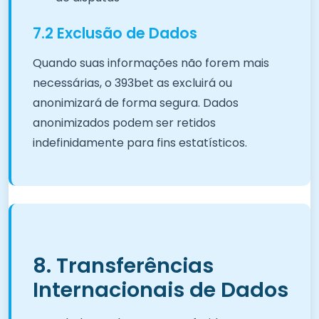
7.2 Exclusão de Dados
Quando suas informações não forem mais
necessárias, o 393bet as excluirá ou
anonimizará de forma segura. Dados
anonimizados podem ser retidos
indefinidamente para fins estatísticos.
8. Transferências
Internacionais de Dados