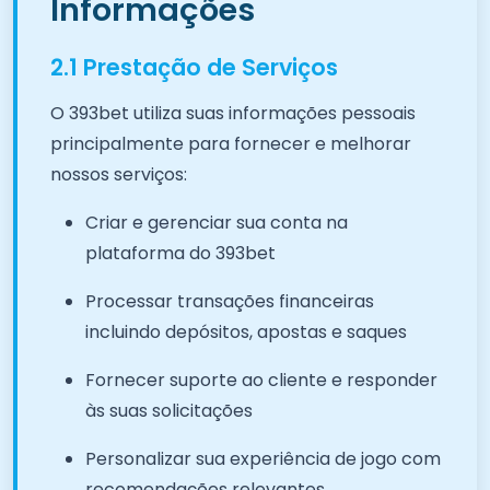
Informações
2.1 Prestação de Serviços
O 393bet utiliza suas informações pessoais
principalmente para fornecer e melhorar
nossos serviços:
Criar e gerenciar sua conta na
plataforma do 393bet
Processar transações financeiras
incluindo depósitos, apostas e saques
Fornecer suporte ao cliente e responder
às suas solicitações
Personalizar sua experiência de jogo com
recomendações relevantes