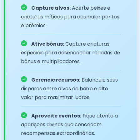
Capture alvos:
Acerte peixes e
criaturas míticas para acumular pontos
e prêmios.
Ative bônus:
Capture criaturas
especiais para desencadear rodadas de
bônus e multiplicadores.
Gerencie recursos:
Balanceie seus
disparos entre alvos de baixo e alto
valor para maximizar lucros.
Aproveite eventos:
Fique atento a
aparições divinas que concedem
recompensas extraordinárias.