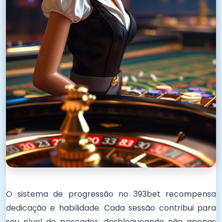
O sistema de progressão no 393bet recompensa
dedicação e habilidade. Cada sessão contribui para
seu nível de pescador, desbloqueando não apenas