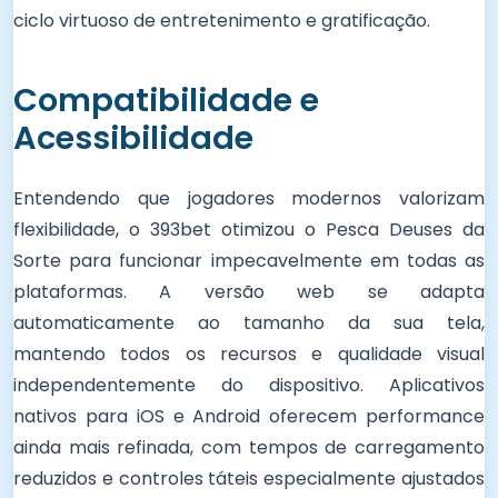
ciclo virtuoso de entretenimento e gratificação.
Compatibilidade e
Acessibilidade
Entendendo que jogadores modernos valorizam
flexibilidade, o 393bet otimizou o Pesca Deuses da
Sorte para funcionar impecavelmente em todas as
plataformas. A versão web se adapta
automaticamente ao tamanho da sua tela,
mantendo todos os recursos e qualidade visual
independentemente do dispositivo. Aplicativos
nativos para iOS e Android oferecem performance
ainda mais refinada, com tempos de carregamento
reduzidos e controles táteis especialmente ajustados