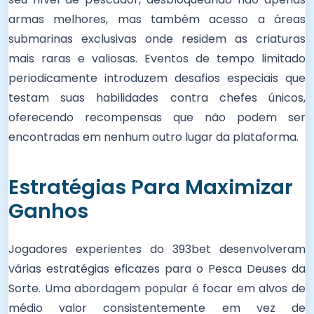
armas melhores, mas também acesso a áreas
submarinas exclusivas onde residem as criaturas
mais raras e valiosas. Eventos de tempo limitado
periodicamente introduzem desafios especiais que
testam suas habilidades contra chefes únicos,
oferecendo recompensas que não podem ser
encontradas em nenhum outro lugar da plataforma.
Estratégias Para Maximizar
Ganhos
Jogadores experientes do 393bet desenvolveram
várias estratégias eficazes para o Pesca Deuses da
Sorte. Uma abordagem popular é focar em alvos de
médio valor consistentemente em vez de