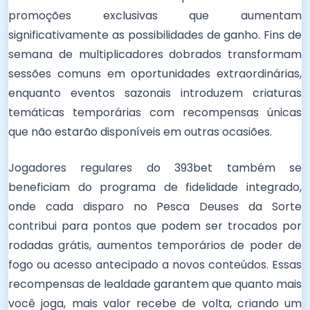
promoções exclusivas que aumentam
significativamente as possibilidades de ganho. Fins de
semana de multiplicadores dobrados transformam
sessões comuns em oportunidades extraordinárias,
enquanto eventos sazonais introduzem criaturas
temáticas temporárias com recompensas únicas
que não estarão disponíveis em outras ocasiões.
Jogadores regulares do 393bet também se
beneficiam do programa de fidelidade integrado,
onde cada disparo no Pesca Deuses da Sorte
contribui para pontos que podem ser trocados por
rodadas grátis, aumentos temporários de poder de
fogo ou acesso antecipado a novos conteúdos. Essas
recompensas de lealdade garantem que quanto mais
você joga, mais valor recebe de volta, criando um