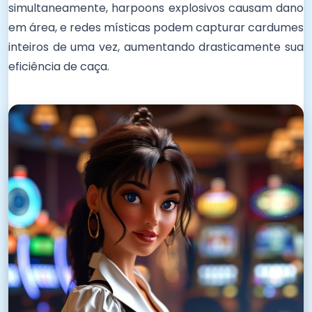
simultaneamente, harpoons explosivos causam dano
em área, e redes místicas podem capturar cardumes
inteiros de uma vez, aumentando drasticamente sua
eficiência de caça.