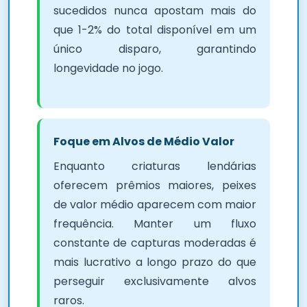
sucedidos nunca apostam mais do
que 1-2% do total disponível em um
único disparo, garantindo
longevidade no jogo.
Foque em Alvos de Médio Valor
Enquanto criaturas lendárias
oferecem prêmios maiores, peixes
de valor médio aparecem com maior
frequência. Manter um fluxo
constante de capturas moderadas é
mais lucrativo a longo prazo do que
perseguir exclusivamente alvos
raros.