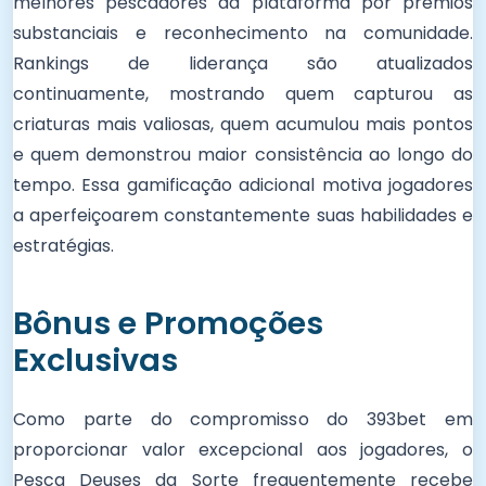
melhores pescadores da plataforma por prêmios
substanciais e reconhecimento na comunidade.
Rankings de liderança são atualizados
continuamente, mostrando quem capturou as
criaturas mais valiosas, quem acumulou mais pontos
e quem demonstrou maior consistência ao longo do
tempo. Essa gamificação adicional motiva jogadores
a aperfeiçoarem constantemente suas habilidades e
estratégias.
Bônus e Promoções
Exclusivas
Como parte do compromisso do 393bet em
proporcionar valor excepcional aos jogadores, o
Pesca Deuses da Sorte frequentemente recebe