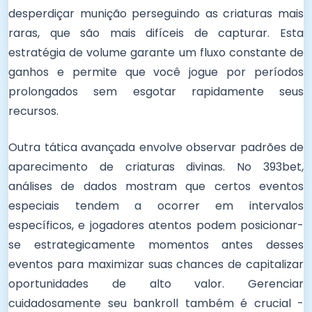
desperdiçar munição perseguindo as criaturas mais
raras, que são mais difíceis de capturar. Esta
estratégia de volume garante um fluxo constante de
ganhos e permite que você jogue por períodos
prolongados sem esgotar rapidamente seus
recursos.
Outra tática avançada envolve observar padrões de
aparecimento de criaturas divinas. No 393bet,
análises de dados mostram que certos eventos
especiais tendem a ocorrer em intervalos
específicos, e jogadores atentos podem posicionar-
se estrategicamente momentos antes desses
eventos para maximizar suas chances de capitalizar
oportunidades de alto valor. Gerenciar
cuidadosamente seu bankroll também é crucial -