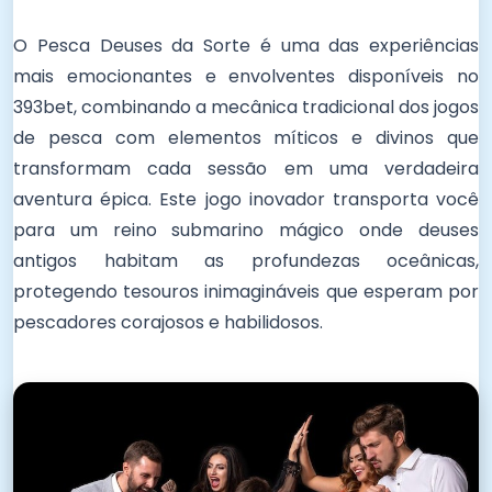
O Pesca Deuses da Sorte é uma das experiências
mais emocionantes e envolventes disponíveis no
393bet, combinando a mecânica tradicional dos jogos
de pesca com elementos míticos e divinos que
transformam cada sessão em uma verdadeira
aventura épica. Este jogo inovador transporta você
para um reino submarino mágico onde deuses
antigos habitam as profundezas oceânicas,
protegendo tesouros inimagináveis que esperam por
pescadores corajosos e habilidosos.