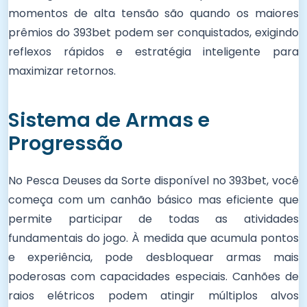
momentos de alta tensão são quando os maiores
prêmios do 393bet podem ser conquistados, exigindo
reflexos rápidos e estratégia inteligente para
maximizar retornos.
Sistema de Armas e
Progressão
No Pesca Deuses da Sorte disponível no 393bet, você
começa com um canhão básico mas eficiente que
permite participar de todas as atividades
fundamentais do jogo. À medida que acumula pontos
e experiência, pode desbloquear armas mais
poderosas com capacidades especiais. Canhões de
raios elétricos podem atingir múltiplos alvos