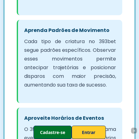
Aprenda Padrões de Movimento
Cada tipo de criatura no 393bet
segue padrões específicos. Observar
esses movimentos permite
antecipar trajetórias e posicionar
disparos com maior precisão,
aumentando sua taxa de sucesso.
Aproveite Horários de Eventos
O 393bet frequentemente programa
×
Cadastre-se
Entrar
eventos especiais em horários