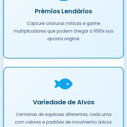
Prêmios Lendários
Capture criaturas míticas e ganhe
multiplicadores que podem chegar a 1000x sua
aposta original.
Variedade de Alvos
Centenas de espécies diferentes, cada uma
com valores e padrões de movimento únicos.