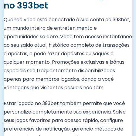
no 393bet
Quando você está conectado à sua conta do 393bet,
um mundo inteiro de entretenimento e
oportunidades se abre. Você tem acesso instantâneo
ao seu saldo atual, histórico completo de transações
e apostas, e pode fazer depósitos ou saques a
qualquer momento. Promoções exclusivas e bônus
especiais são frequentemente disponibilizados
apenas para membros logados, dando a você
vantagens que visitantes casuais não têm.
Estar logado no 393bet também permite que você
personalize completamente sua experiência. Salve
seus jogos favoritos para acesso rápido, configure
preferências de notificação, gerencie métodos de