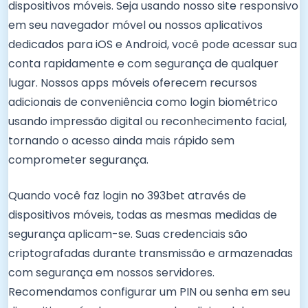
dispositivos móveis. Seja usando nosso site responsivo
em seu navegador móvel ou nossos aplicativos
dedicados para iOS e Android, você pode acessar sua
conta rapidamente e com segurança de qualquer
lugar. Nossos apps móveis oferecem recursos
adicionais de conveniência como login biométrico
usando impressão digital ou reconhecimento facial,
tornando o acesso ainda mais rápido sem
comprometer segurança.
Quando você faz login no 393bet através de
dispositivos móveis, todas as mesmas medidas de
segurança aplicam-se. Suas credenciais são
criptografadas durante transmissão e armazenadas
com segurança em nossos servidores.
Recomendamos configurar um PIN ou senha em seu