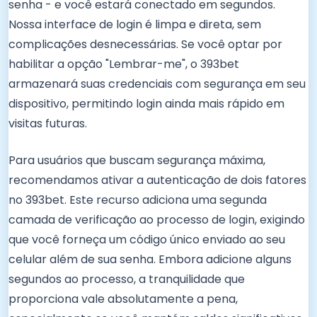
senha - e você estará conectado em segundos.
Nossa interface de login é limpa e direta, sem
complicações desnecessárias. Se você optar por
habilitar a opção "Lembrar-me", o 393bet
armazenará suas credenciais com segurança em seu
dispositivo, permitindo login ainda mais rápido em
visitas futuras.
Para usuários que buscam segurança máxima,
recomendamos ativar a autenticação de dois fatores
no 393bet. Este recurso adiciona uma segunda
camada de verificação ao processo de login, exigindo
que você forneça um código único enviado ao seu
celular além de sua senha. Embora adicione alguns
segundos ao processo, a tranquilidade que
proporciona vale absolutamente a pena,