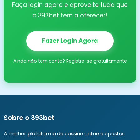
Faça login agora e aproveite tudo que
o 393bet tem a oferecer!
Fazer Login Agora
Ainda não tem conta?
Registre-se gratuitamente
Sobre o 393bet
A melhor plataforma de cassino online e apostas