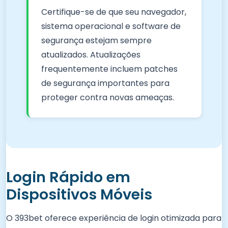
Certifique-se de que seu navegador,
sistema operacional e software de
segurança estejam sempre
atualizados. Atualizações
frequentemente incluem patches
de segurança importantes para
proteger contra novas ameaças.
Login Rápido em
Dispositivos Móveis
O 393bet oferece experiência de login otimizada para