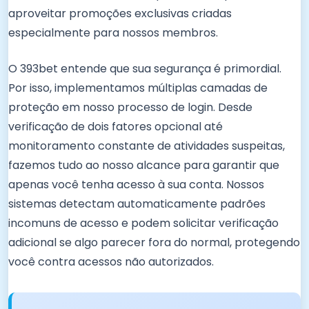
aproveitar promoções exclusivas criadas
especialmente para nossos membros.
O 393bet entende que sua segurança é primordial.
Por isso, implementamos múltiplas camadas de
proteção em nosso processo de login. Desde
verificação de dois fatores opcional até
monitoramento constante de atividades suspeitas,
fazemos tudo ao nosso alcance para garantir que
apenas você tenha acesso à sua conta. Nossos
sistemas detectam automaticamente padrões
incomuns de acesso e podem solicitar verificação
adicional se algo parecer fora do normal, protegendo
você contra acessos não autorizados.