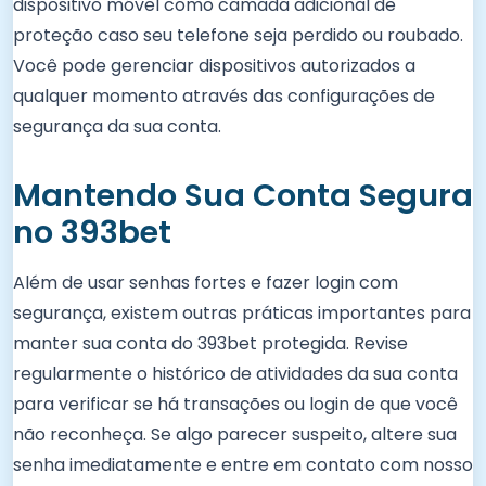
dispositivo móvel como camada adicional de
proteção caso seu telefone seja perdido ou roubado.
Você pode gerenciar dispositivos autorizados a
qualquer momento através das configurações de
segurança da sua conta.
Mantendo Sua Conta Segura
no 393bet
Além de usar senhas fortes e fazer login com
segurança, existem outras práticas importantes para
manter sua conta do 393bet protegida. Revise
regularmente o histórico de atividades da sua conta
para verificar se há transações ou login de que você
não reconheça. Se algo parecer suspeito, altere sua
senha imediatamente e entre em contato com nosso