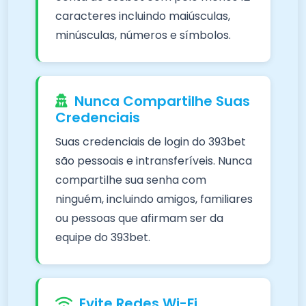
caracteres incluindo maiúsculas,
minúsculas, números e símbolos.
Nunca Compartilhe Suas
Credenciais
Suas credenciais de login do 393bet
são pessoais e intransferíveis. Nunca
compartilhe sua senha com
ninguém, incluindo amigos, familiares
ou pessoas que afirmam ser da
equipe do 393bet.
Evite Redes Wi-Fi